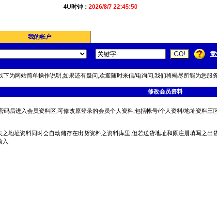
4U时钟：
2026/8/7 22:45:50
我的帐户
竞
以下为网站简单操作说明,如果还有疑问,欢迎随时来信/电询问,我们将竭尽所能为您服务
修改会员资料
密码后进入会员资料区,可修改原登录的会员个人资料,包括帐号/个人资料/地址资料三区
表之地址资料同时会自动储存在出货资料之资料库里,但若送货地址和原注册填写之出货
入.