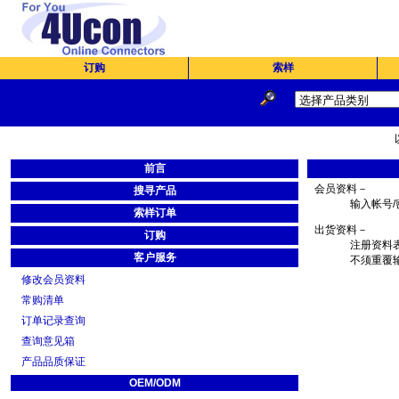
订购
索样
前言
会员资料－
搜寻产品
输入帐号/
索样订单
出货资料－
订购
注册资料
客户服务
不须重覆输
修改会员资料
常购清单
订单记录查询
查询意见箱
产品品质保证
OEM/ODM