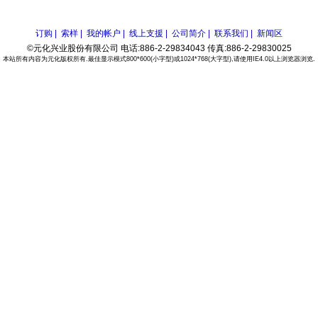
订购 |
索样 |
我的帐户 |
线上支援 |
公司简介 |
联系我们 |
新闻区
©元化兴业股份有限公司 电话:886-2-29834043 传真:886-2-29830025
本站所有内容为元化版权所有.最佳显示模式800*600(小字型)或1024*768(大字型),请使用IE4.0以上浏览器浏览.