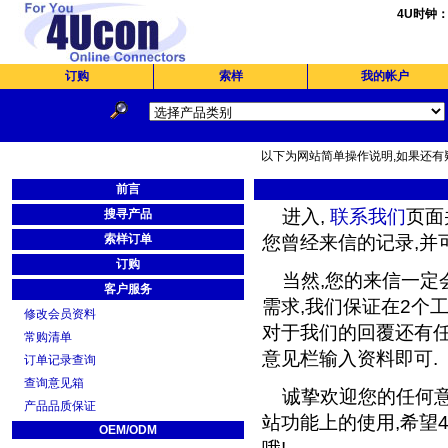
4U时钟
订购
索样
我的帐户
以下为网站简单操作说明,如果还有疑
前言
进入,
联系我们
页面
搜寻产品
索样订单
您曾经来信的记录,并
订购
当然,您的来信一定会
客户服务
需求,我们保证在2个工
修改会员资料
对于我们的回覆还有任
常购清单
意见栏输入资料即可.
订单记录查询
查询意见箱
诚挚欢迎您的任何意
产品品质保证
站功能上的使用,希望4
OEM/ODM