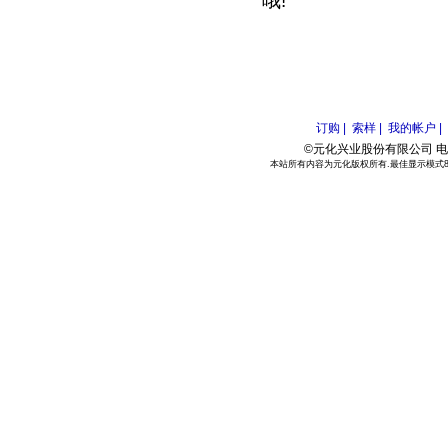
哦!
订购 |
索样 |
我的帐户 |
©元化兴业股份有限公司 电话:886
本站所有内容为元化版权所有.最佳显示模式800*6