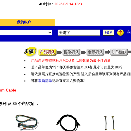
4U时钟：
2026/8/9 14:18:3
我的帐户
竞
产品叙述有特别标注
MOQ
者
,
以该数量为最小订购量
若产品单位为“个
”,
亦无特别标注
MOQ
者
,
最小订购量为
100
个
请依据照片直接点选您要的产品.进入后会显示该系列所有产品项
可将
常购清单
纪录直接加入购物车!
om Cable
系列,及 85 个产品项目.