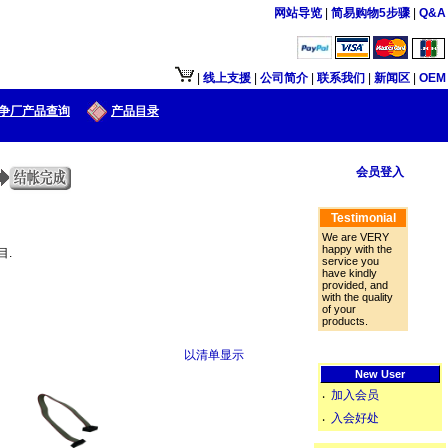
网站导览
|
简易购物5步骤
|
Q&A
|
线上支援
|
公司简介
|
联系我们
|
新闻区
|
OEM
争厂产品查询
产品目录
会员登入
Testimonial
We are VERY
happy with the
目.
service you
have kindly
provided, and
with the quality
of your
products.
以清单显示
New User
加入会员
‧
入会好处
‧