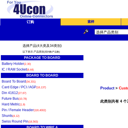
订购
索样
选择产品(4大类及34类别)
以下表示:产品类别
(系列数/产品数)
PACKAGE TO BOARD
Battery Holder
(2,30)
IC / RAM Socket
(9,44)
BOARD TO BOARD
Board To Board
(34,331)
Card Edge / PCI / AGP
(16,137)
Product
>
Cust
Din 41612
(27,67)
Future Bus
(10,78)
此类别共有 4 个
Hard Metric
(1,9)
Pin / Female Header
(118,4002)
Shunts
(4,12)
Swiss Round Pin
(18,563)
BOARD TO WIRE &