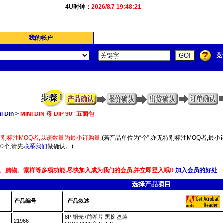
4U时钟：
2026/8/7 19:48:21
我的帐户
竞
i Din
>
MINI DIN 母 DIP 90° 五面包
别标注MOQ者,以该数量为最小订购量.
(若产品单位为“个”,亦无特别标注MOQ者,最小订
0个,请先
联系我们
做确认。)
、购物、索样等多项功能,尽快加入成为我们的会员,并立即登入哦!!
加入会员的好处
选择产品项目
产品编号
产品叙述
8P 铜壳+前弹片 黑胶 盘装
21966