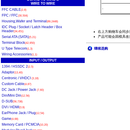
WIRE TO WIRE
-
FFC CABLE
(2,8)
FPC / FFC
(30,504)
Housing,Wafer and Terminal
(89,2448)
IDC Plug / Socket / Latch Header / Box
Header
右上方购物车会同步
(34,451)
产品可能会因模具改良
Serial ATA (SATA)
(5,21)
Terminal Block
(42,950)
U Type Telecom
继续选购
(1,3)
Wiring Accessories
(1,1)
INPUT / OUTPUT
1394 / HSSDC 2
(2,5)
Adaptor
(13,40)
Centronic / VHDCI
(3,18)
Custom Cable
(4,87)
DC Jack / Power Jack
(7,60)
Din/Mini Din
(12,56)
D-SUB
(56,738)
DVI / HDMI
(3,9)
EarPhone Jack / Plug
(12,54)
Game
(4,68)
Memory Card / PCMCIA
(10,20)