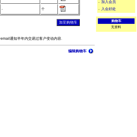
加入会员
‧
入会好处
个
‧
-
购物车
无资料
mail通知半年内交易过客户变动内容.
编辑购物车