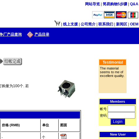
网站导览
|
简易购物5步骤
|
Q&A
|
线上支援
|
公司简介
|
联系我们
|
新闻区
|
OEM
争厂产品查询
产品目录
Testimonial
The material
seems to me of
excellent quality.
购量为100个. 若
Members
帐号
密码
价格 (RMB)
单位
图面
New User
个
-