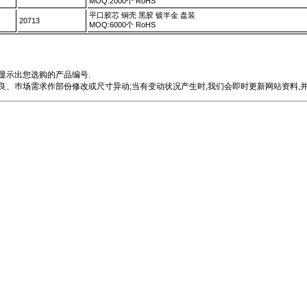
MOQ:2000个 RoHS
平口胶芯 铜壳 黑胶 镀半金 盘装
20713
MOQ:6000个 RoHS
显示出您选购的产品编号.
、巿场需求作部份修改或尺寸异动;当有变动状况产生时,我们会即时更新网站资料,并e