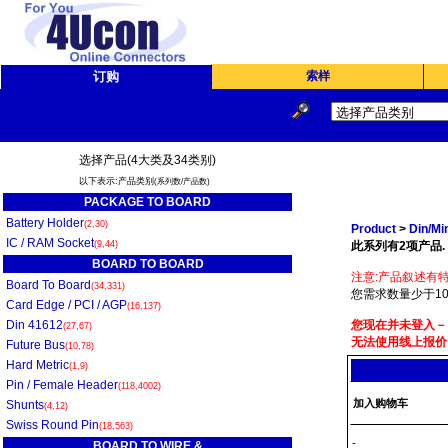
订购
索样
选择产品(4大类及34类别)
以下表示:产品类别
(系列数/产品数)
PACKAGE TO BOARD
Battery Holder
(2,30)
Product
>
Din/Min
IC / RAM Socket
(9,44)
此系列有2项产品.
BOARD TO BOARD
注意:产品叙述有特
Board To Board
(34,331)
您需求数量少于10
Card Edge / PCI / AGP
(16,137)
Din 41612
您现在并未登入－
(27,67)
无法使用线上报价
Future Bus
(10,78)
Hard Metric
(1,9)
Pin / Female Header
(118,4002)
加入购物车
Shunts
(4,12)
Swiss Round Pin
(18,563)
-
BOARD TO WIRE &