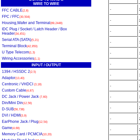
WIRE TO WIRE
-
FFC CABLE
(2,8)
FPC / FFC
(30,504)
-
Housing,Wafer and Terminal
(89,2448)
IDC Plug / Socket / Latch Header / Box
-
Header
(34,451)
Serial ATA (SATA)
(5,21)
-
Terminal Block
(42,950)
U Type Telecom
(1,3)
-
Wiring Accessories
(1,1)
-
INPUT / OUTPUT
1394 / HSSDC 2
(2,5)
-
Adaptor
(13,40)
Centronic / VHDCI
(3,18)
-
Custom Cable
(4,87)
DC Jack / Power Jack
-
(7,60)
Din/Mini Din
(12,56)
-
D-SUB
(56,738)
DVI / HDMI
(3,9)
-
EarPhone Jack / Plug
(12,54)
Game
(4,68)
-
Memory Card / PCMCIA
(10,20)