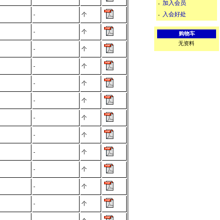
加入会员
‧
入会好处
个
‧
-
个
-
购物车
无资料
个
-
个
-
个
-
个
-
个
-
个
-
个
-
个
-
个
-
个
-