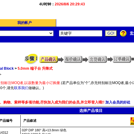
4U时钟：
2026/8/6 20:29:43
我的帐户
竞
al Block
>
5.0mm 端子台 升降式
.
别标注MOQ者,以该数量为最小订购量.
(若产品单位为“个”,亦无特别标注MOQ者,最小订
0个,请先
联系我们
做确认。)
、购物、索样等多项功能,尽快加入成为我们的会员,并立即登入哦!!
加入会员的好处
选择产品项目
产品编号
产品叙述
02P DIP 180° 高=13.8mm 绿色
14312