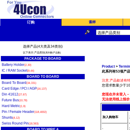
订购
索样
选择产品(4大类及34类别)
以下表示:产品类别
(系列数/产品数)
PACKAGE TO BOARD
Battery Holder
(2,30)
Product
>
Termin
IC / RAM Socket
(9,44)
此系列有53项产品
BOARD TO BOARD
注意:产品叙述有特
Board To Board
(34,331)
您需求数量少于10
Card Edge / PCI / AGP
(16,137)
Din 41612
您现在并未登入－
(27,67)
无法使用线上报价
Future Bus
(10,78)
Hard Metric
(1,9)
Pin / Female Header
(118,4002)
加入购物车
Shunts
(4,12)
Swiss Round Pin
(18,563)
-
BOARD TO WIRE &