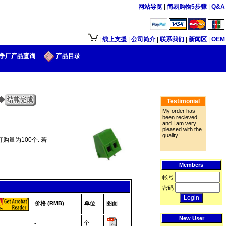
网站导览
|
简易购物5步骤
|
Q&A
|
线上支援
|
公司简介
|
联系我们
|
新闻区
|
OEM
争厂产品查询
产品目录
Testimonial
My order has
been recieved
and I am very
pleased with the
quality!
购量为100个. 若
Members
帐号
密码
价格 (RMB)
单位
图面
New User
个
-