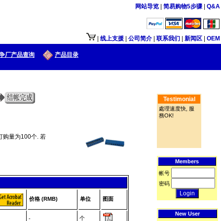
网站导览
|
简易购物5步骤
|
Q&A
|
线上支援
|
公司简介
|
联系我们
|
新闻区
|
OEM
争厂产品查询
产品目录
Testimonial
處理速度快, 服
務OK!
购量为100个. 若
Members
帐号
密码
价格 (RMB)
单位
图面
New User
个
-