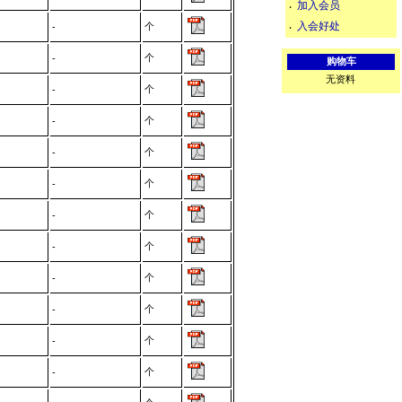
加入会员
‧
入会好处
个
‧
-
个
-
购物车
无资料
个
-
个
-
个
-
个
-
个
-
个
-
个
-
个
-
个
-
个
-