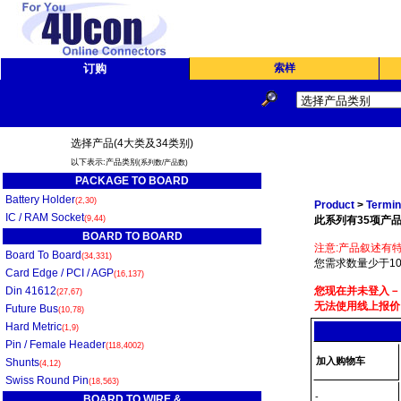
订购
索样
选择产品(4大类及34类别)
以下表示:产品类别
(系列数/产品数)
PACKAGE TO BOARD
Battery Holder
(2,30)
Product
>
Termin
IC / RAM Socket
(9,44)
此系列有35项产品
BOARD TO BOARD
注意:产品叙述有特
Board To Board
(34,331)
您需求数量少于10
Card Edge / PCI / AGP
(16,137)
Din 41612
您现在并未登入－
(27,67)
无法使用线上报价
Future Bus
(10,78)
Hard Metric
(1,9)
Pin / Female Header
(118,4002)
加入购物车
Shunts
(4,12)
Swiss Round Pin
(18,563)
-
BOARD TO WIRE &