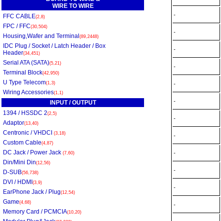
WIRE TO WIRE
-
FFC CABLE
(2,8)
FPC / FFC
(30,504)
-
Housing,Wafer and Terminal
(89,2448)
IDC Plug / Socket / Latch Header / Box
-
Header
(34,451)
Serial ATA (SATA)
(5,21)
-
Terminal Block
(42,950)
U Type Telecom
(1,3)
-
Wiring Accessories
(1,1)
-
INPUT / OUTPUT
1394 / HSSDC 2
(2,5)
-
Adaptor
(13,40)
Centronic / VHDCI
(3,18)
-
Custom Cable
(4,87)
DC Jack / Power Jack
-
(7,60)
Din/Mini Din
(12,56)
-
D-SUB
(56,738)
DVI / HDMI
(3,9)
-
EarPhone Jack / Plug
(12,54)
Game
(4,68)
-
Memory Card / PCMCIA
(10,20)