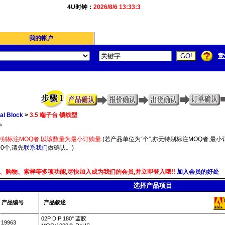
4U时钟：
2026/8/6 13:33:3
我的帐户
竞
al Block
>
3.5 端子台 锁线型
.
别标注MOQ者,以该数量为最小订购量.
(若产品单位为“个”,亦无特别标注MOQ者,最小订
0个,请先
联系我们
做确认。)
、购物、索样等多项功能,尽快加入成为我们的会员,并立即登入哦!!
加入会员的好处
选择产品项目
产品编号
产品叙述
02P DIP 180° 蓝胶
19963