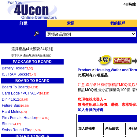
4U時鐘
訂購
索樣
我的帳戶
選擇產品(4大類及34類別)
以下表示:產品類別
(系列數/產品數)
PACKAGE TO BOARD
Battery Holder
(2,30)
Product
>
Housing,Wafer and Term
IC / RAM Socket
(9,44)
此系列有29項產品.
BOARD TO BOARD
注意:產品敘述有特別標註MOQ者,以
Board To Board
(34,331)
標註MOQ者,最小訂購量為100個. 
Card Edge / PCI / AGP
(16,137)
Din 41612
您現在並未登入－
(27,67)
無法使用線上報價、購物、索樣等多項
Future Bus
(10,78)
加入會員的好處
Hard Metric
(1,9)
Pin / Female Header
(118,4002)
Shunts
(4,12)
加入購物車
產品編號
產品
Swiss Round Pin
(18,563)
BOARD TO WIRE &