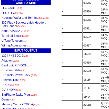
02PI
WIRE TO WIRE
-
02515
MOQ:
FFC CABLE
(2,8)
02PI
-
02520
FPC / FFC
MOQ:
(30,504)
Housing,Wafer and Terminal
03PI
(89,2448)
-
02516
MOQ:
IDC Plug / Socket / Latch Header /
Box Header
(34,451)
03PI
-
02521
MOQ:
Serial ATA (SATA)
(5,21)
04PI
Terminal Block
(42,950)
-
02522
MOQ:
U Type Telecom
(1,3)
04PI
Wiring Accessories
-
02517
(1,1)
MOQ:
INPUT / OUTPUT
06P 
-
11403
1394 / HSSDC 2
MOQ:
(2,5)
Adaptor
06PI
(13,40)
-
02518
MOQ:
Centronic / VHDCI
(3,18)
06PI
Custom Cable
(4,87)
-
02523
MOQ:
DC Jack / Power Jack
(7,60)
08P 
-
16116
Din/Mini Din
(12,56)
MOQ:
D-SUB
(56,738)
08P 
-
16117
DVI / HDMI
MOQ:
(3,9)
EarPhone Jack / Plug
08P 
(12,54)
-
11404
MOQ:
Game
(4,68)
母 HO
Memory Card / PCMCIA
(10,20)
-
02548
MOQ: