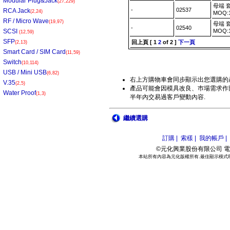
Modular Plug&Jack
(27,229)
母端 套
-
02537
RCA Jack
(2,24)
MOQ:
RF / Micro Wave
(19,97)
母端 套
-
02540
SCSI
MOQ:
(12,59)
SFP
回上頁
[
1
2
of 2 ]
下一頁
(2,13)
Smart Card / SIM Card
(11,59)
Switch
(10,114)
USB / Mini USB
(6,82)
右上方購物車會同步顯示出您選購的
V.35
(2,5)
產品可能會因模具改良、巿場需求作部
Water Proof
(1,3)
半年內交易過客戶變動內容.
繼續選購
訂購 |
索樣 |
我的帳戶 |
©元化興業股份有限公司 電話:886
本站所有內容為元化版權所有.最佳顯示模式800*6