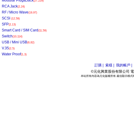
Modular Plug&Jack
(27,229)
RCA Jack
(2,24)
RF / Micro Wave
(19,97)
SCSI
(12,59)
SFP
(2,13)
Smart Card / SIM Card
(11,59)
Switch
(10,114)
USB / Mini USB
(6,82)
V.35
(2,5)
Water Proof
(1,3)
訂購 |
索樣 |
我的帳戶 |
©元化興業股份有限公司 電話:886
本站所有內容為元化版權所有.最佳顯示模式800*6