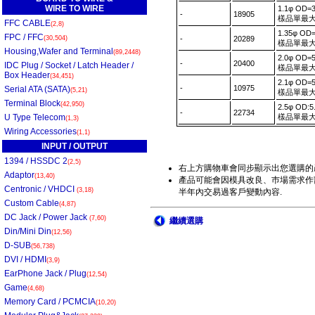
WIRE TO WIRE
1.1φ OD=
-
18905
樣品單最大訂
FFC CABLE
(2,8)
1.35φ OD
FPC / FFC
(30,504)
-
20289
樣品單最大訂
Housing,Wafer and Terminal
(89,2448)
2.0φ OD=
-
20400
IDC Plug / Socket / Latch Header /
樣品單最大訂
Box Header
(34,451)
2.1φ OD=
-
10975
Serial ATA (SATA)
(5,21)
樣品單最大訂
Terminal Block
(42,950)
2.5φ OD:
-
22734
U Type Telecom
樣品單最大訂
(1,3)
Wiring Accessories
(1,1)
INPUT / OUTPUT
1394 / HSSDC 2
(2,5)
右上方購物車會同步顯示出您選購的
Adaptor
(13,40)
產品可能會因模具改良、巿場需求作部
Centronic / VHDCI
(3,18)
半年內交易過客戶變動內容.
Custom Cable
(4,87)
DC Jack / Power Jack
(7,60)
繼續選購
Din/Mini Din
(12,56)
D-SUB
(56,738)
DVI / HDMI
(3,9)
EarPhone Jack / Plug
(12,54)
Game
(4,68)
Memory Card / PCMCIA
(10,20)