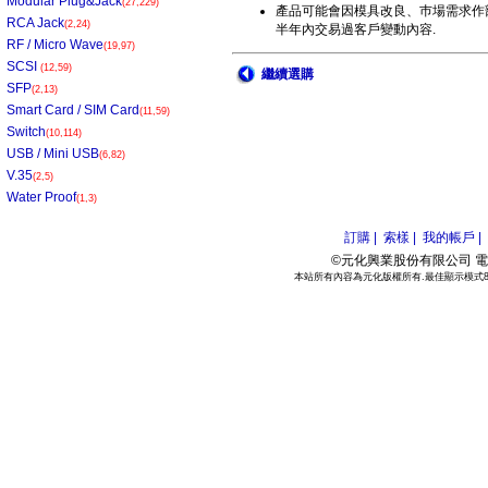
Modular Plug&Jack
(27,229)
產品可能會因模具改良、巿場需求作部
RCA Jack
(2,24)
半年內交易過客戶變動內容.
RF / Micro Wave
(19,97)
SCSI
(12,59)
繼續選購
SFP
(2,13)
Smart Card / SIM Card
(11,59)
Switch
(10,114)
USB / Mini USB
(6,82)
V.35
(2,5)
Water Proof
(1,3)
訂購 |
索樣 |
我的帳戶 |
©元化興業股份有限公司 電話:886
本站所有內容為元化版權所有.最佳顯示模式800*6