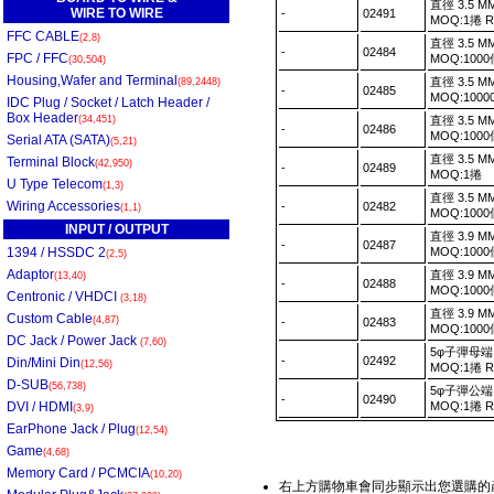
直徑 3.5 M
WIRE TO WIRE
-
02491
MOQ:1捲 
FFC CABLE
(2,8)
直徑 3.5 M
-
02484
FPC / FFC
MOQ:100
(30,504)
Housing,Wafer and Terminal
直徑 3.5 M
(89,2448)
-
02485
MOQ:100
IDC Plug / Socket / Latch Header /
Box Header
(34,451)
直徑 3.5 M
-
02486
MOQ:100
Serial ATA (SATA)
(5,21)
直徑 3.5 M
Terminal Block
(42,950)
-
02489
MOQ:1捲
U Type Telecom
(1,3)
直徑 3.5 M
Wiring Accessories
-
02482
(1,1)
MOQ:100
INPUT / OUTPUT
直徑 3.9 M
-
02487
1394 / HSSDC 2
MOQ:100
(2,5)
Adaptor
直徑 3.9 M
(13,40)
-
02488
MOQ:100
Centronic / VHDCI
(3,18)
直徑 3.9 M
Custom Cable
(4,87)
-
02483
MOQ:100
DC Jack / Power Jack
(7,60)
5φ子彈母端 
-
02492
Din/Mini Din
(12,56)
MOQ:1捲 
D-SUB
(56,738)
5φ子彈公端 
-
02490
DVI / HDMI
MOQ:1捲 
(3,9)
EarPhone Jack / Plug
(12,54)
Game
(4,68)
Memory Card / PCMCIA
(10,20)
右上方購物車會同步顯示出您選購的