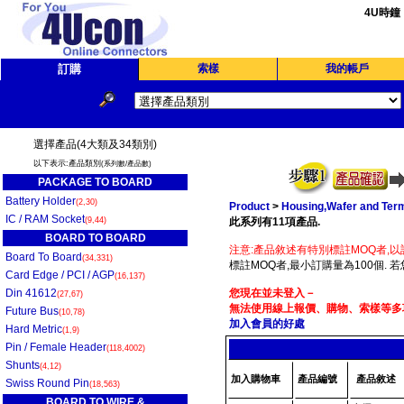
4U時鐘
訂購
索樣
我的帳戶
選擇產品(4大類及34類別)
以下表示:產品類別
(系列數/產品數)
PACKAGE TO BOARD
Battery Holder
(2,30)
Product
>
Housing,Wafer and Term
IC / RAM Socket
(9,44)
此系列有11項產品.
BOARD TO BOARD
注意:產品敘述有特別標註MOQ者,以
Board To Board
(34,331)
標註MOQ者,最小訂購量為100個. 
Card Edge / PCI / AGP
(16,137)
Din 41612
您現在並未登入－
(27,67)
無法使用線上報價、購物、索樣等多項
Future Bus
(10,78)
加入會員的好處
Hard Metric
(1,9)
Pin / Female Header
(118,4002)
Shunts
(4,12)
加入購物車
產品編號
產品敘述
Swiss Round Pin
(18,563)
BOARD TO WIRE &