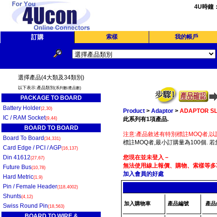
4U時鐘
訂購
索樣
我的帳戶
選擇產品(4大類及34類別)
以下表示:產品類別
(系列數/產品數)
PACKAGE TO BOARD
Battery Holder
(2,30)
Product
>
Adaptor
>
ADAPTOR SL
IC / RAM Socket
(9,44)
此系列有1項產品.
BOARD TO BOARD
注意:產品敘述有特別標註MOQ者,以
Board To Board
(34,331)
標註MOQ者,最小訂購量為100個. 
Card Edge / PCI / AGP
(16,137)
Din 41612
您現在並未登入－
(27,67)
無法使用線上報價、購物、索樣等多項
Future Bus
(10,78)
加入會員的好處
Hard Metric
(1,9)
Pin / Female Header
(118,4002)
Shunts
(4,12)
加入購物車
產品編號
產品
Swiss Round Pin
(18,563)
BOARD TO WIRE &