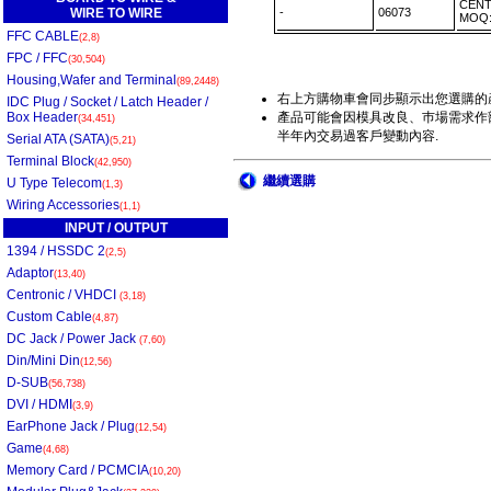
CENT
WIRE TO WIRE
-
06073
MOQ
FFC CABLE
(2,8)
FPC / FFC
(30,504)
Housing,Wafer and Terminal
(89,2448)
右上方購物車會同步顯示出您選購的
IDC Plug / Socket / Latch Header /
Box Header
產品可能會因模具改良、巿場需求作部
(34,451)
半年內交易過客戶變動內容.
Serial ATA (SATA)
(5,21)
Terminal Block
(42,950)
繼續選購
U Type Telecom
(1,3)
Wiring Accessories
(1,1)
INPUT / OUTPUT
1394 / HSSDC 2
(2,5)
Adaptor
(13,40)
Centronic / VHDCI
(3,18)
Custom Cable
(4,87)
DC Jack / Power Jack
(7,60)
Din/Mini Din
(12,56)
D-SUB
(56,738)
DVI / HDMI
(3,9)
EarPhone Jack / Plug
(12,54)
Game
(4,68)
Memory Card / PCMCIA
(10,20)