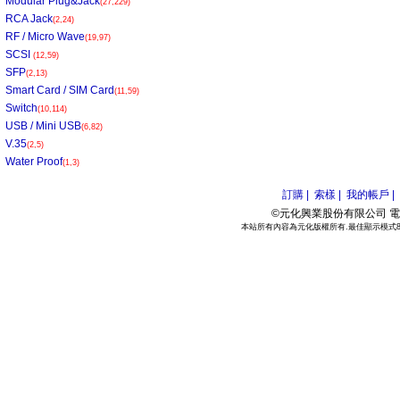
Modular Plug&Jack
(27,229)
RCA Jack
(2,24)
RF / Micro Wave
(19,97)
SCSI
(12,59)
SFP
(2,13)
Smart Card / SIM Card
(11,59)
Switch
(10,114)
USB / Mini USB
(6,82)
V.35
(2,5)
Water Proof
(1,3)
訂購 |
索樣 |
我的帳戶 |
©元化興業股份有限公司 電話:886
本站所有內容為元化版權所有.最佳顯示模式800*6