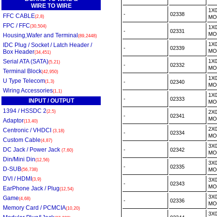
WIRE TO WIRE
1X
-
02338
FFC CABLE
(2,8)
MO
FPC / FFC
(30,504)
1X
-
02331
MO
Housing,Wafer and Terminal
(89,2448)
1X
IDC Plug / Socket / Latch Header /
-
02339
MO
Box Header
(34,451)
Serial ATA (SATA)
1X
(5,21)
-
02332
MO
Terminal Block
(42,950)
1X
U Type Telecom
(1,3)
-
02340
MO
Wiring Accessories
(1,1)
1X
-
02333
INPUT / OUTPUT
MO
1394 / HSSDC 2
(2,5)
2X
-
02341
MO
Adaptor
(13,40)
2X
Centronic / VHDCI
(3,18)
-
02334
MO
Custom Cable
(4,87)
3X
DC Jack / Power Jack
-
02342
(7,60)
MO
Din/Mini Din
(12,56)
3X
-
02335
D-SUB
MO
(56,738)
DVI / HDMI
(3,9)
3X
-
02343
MO
EarPhone Jack / Plug
(12,54)
3X
Game
(4,68)
-
02336
MO
Memory Card / PCMCIA
(10,20)
3X