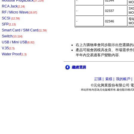
Modular Plug&Jack
-
02344
(27,229)
MO
RCA Jack
(2,24)
3X
-
02337
RF / Micro Wave
MO
(19,97)
SCSI
(12,59)
母端
-
02346
MO
SFP
(2,13)
Smart Card / SIM Card
(11,59)
Switch
(10,114)
USB / Mini USB
(6,82)
右上方購物車會同步顯示出您選購的
V.35
(2,5)
產品可能會因模具改良、巿場需求作部
Water Proof
(1,3)
半年內交易過客戶變動內容.
繼續選購
訂購 |
索樣 |
我的帳戶 |
©元化興業股份有限公司 電話:886
本站所有內容為元化版權所有.最佳顯示模式800*6