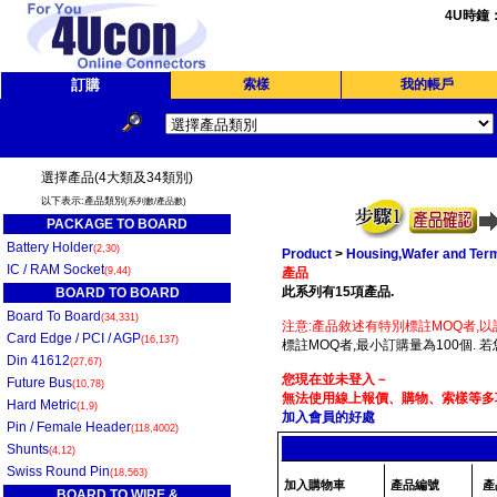
4U時鐘
訂購
索樣
我的帳戶
選擇產品(4大類及34類別)
以下表示:產品類別
(系列數/產品數)
PACKAGE TO BOARD
Battery Holder
(2,30)
Product
>
Housing,Wafer and Term
IC / RAM Socket
(9,44)
產品
此系列有15項產品.
BOARD TO BOARD
Board To Board
(34,331)
注意:產品敘述有特別標註MOQ者,以
Card Edge / PCI / AGP
(16,137)
標註MOQ者,最小訂購量為100個. 
Din 41612
(27,67)
您現在並未登入－
Future Bus
(10,78)
無法使用線上報價、購物、索樣等多項
Hard Metric
(1,9)
加入會員的好處
Pin / Female Header
(118,4002)
Shunts
(4,12)
Swiss Round Pin
(18,563)
加入購物車
產品編號
產
BOARD TO WIRE &