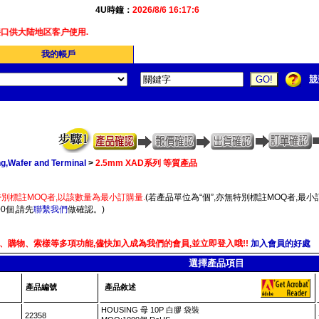
4U時鐘：
2026/8/6 16:17:6
口供大陆地区客户使用.
我的帳戶
競
g,Wafer and Terminal
>
2.5mm XAD系列 等質產品
別標註MOQ者,以該數量為最小訂購量.
(若產品單位為“個”,亦無特別標註MOQ者,最小訂
0個,請先
聯繫我們
做確認。)
、購物、索樣等多項功能,儘快加入成為我們的會員,並立即登入哦!!
加入會員的好處
選擇產品項目
產品編號
產品敘述
HOUSING 母 10P 白膠 袋裝
22358