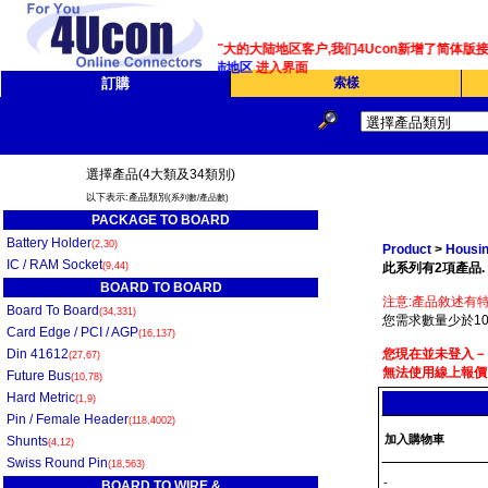
为了服务广大的大陆地区客户,我们4Ucon新增了简体版接
请点选
大陆地区
进入界面
訂購
索樣
選擇產品(4大類及34類別)
以下表示:產品類別
(系列數/產品數)
PACKAGE TO BOARD
Battery Holder
(2,30)
Product
>
Housin
IC / RAM Socket
(9,44)
此系列有2項產品.
BOARD TO BOARD
注意:產品敘述有特
Board To Board
(34,331)
您需求數量少於10
Card Edge / PCI / AGP
(16,137)
Din 41612
您現在並未登入－
(27,67)
無法使用線上報價
Future Bus
(10,78)
Hard Metric
(1,9)
Pin / Female Header
(118,4002)
加入購物車
Shunts
(4,12)
Swiss Round Pin
(18,563)
-
BOARD TO WIRE &