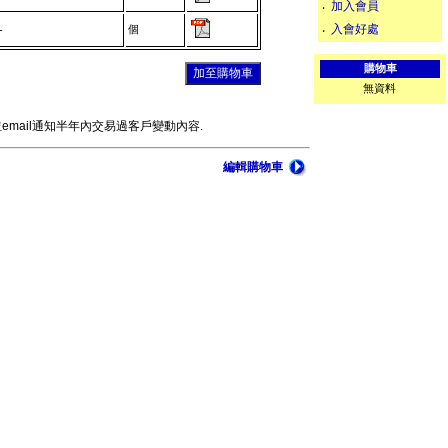
加入會員
‧
入會好處
個
‧
-
購物車
無資料
mail通知半年內交易過客戶變動內容.
編輯購物車