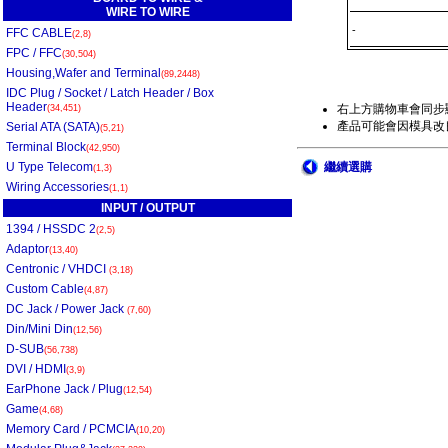
WIRE TO WIRE
-
FFC CABLE
(2,8)
FPC / FFC
(30,504)
Housing,Wafer and Terminal
(89,2448)
IDC Plug / Socket / Latch Header / Box
Header
右上方購物車會同步
(34,451)
產品可能會因模具改良
Serial ATA (SATA)
(5,21)
Terminal Block
(42,950)
U Type Telecom
繼續選購
(1,3)
Wiring Accessories
(1,1)
INPUT / OUTPUT
1394 / HSSDC 2
(2,5)
Adaptor
(13,40)
Centronic / VHDCI
(3,18)
Custom Cable
(4,87)
DC Jack / Power Jack
(7,60)
Din/Mini Din
(12,56)
D-SUB
(56,738)
DVI / HDMI
(3,9)
EarPhone Jack / Plug
(12,54)
Game
(4,68)
Memory Card / PCMCIA
(10,20)