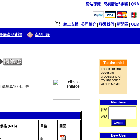
網站導覽
|
簡易購物5步驟
|
Q&A
|
線上支援
|
公司簡介
|
聯繫我們
|
新聞區
|
OEM
爭廠產品查詢
產品目錄
Testimonial
Thank for the
accurate
processing of
my my order
with 4UCON.
購量為100個. 若
Members
帳號
密碼
價格 (NT$)
單位
圖面
New User
個
-