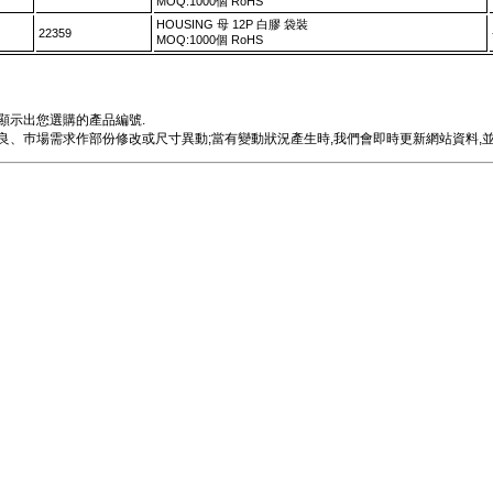
MOQ:1000個 RoHS
HOUSING 母 12P 白膠 袋裝
22359
MOQ:1000個 RoHS
顯示出您選購的產品編號.
、巿場需求作部份修改或尺寸異動;當有變動狀況產生時,我們會即時更新網站資料,並e