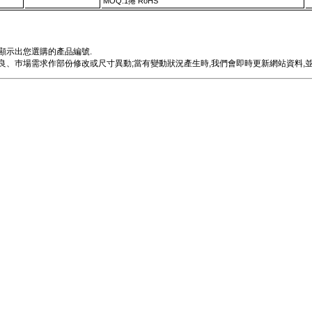
MOQ:1捲 RoHS
顯示出您選購的產品編號.
、巿場需求作部份修改或尺寸異動;當有變動狀況產生時,我們會即時更新網站資料,並e