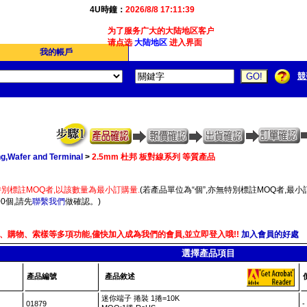
4U時鐘：
2026/8/8 17:11:39
为了服务广大的大陆地区客户,我们4Ucon新增了简体版
请点选
大陆地区
进入界面
我的帳戶
競
g,Wafer and Terminal
>
2.5mm 杜邦 板對線系列 等質產品
別標註MOQ者,以該數量為最小訂購量.
(若產品單位為“個”,亦無特別標註MOQ者,最小訂
0個,請先
聯繫我們
做確認。)
、購物、索樣等多項功能,儘快加入成為我們的會員,並立即登入哦!!
加入會員的好處
選擇產品項目
產品編號
產品敘述
迷你端子 捲裝 1捲=10K
01879
-