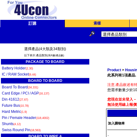
訂購
索樣
選擇產品(4大類及34類別)
以下表示:產品類別
(系列數/產品數)
PACKAGE TO BOARD
Battery Holder
(2,30)
Product
>
Housin
IC / RAM Socket
(9,44)
此系列有1項產品.
BOARD TO BOARD
注意:產品敘述有特
Board To Board
(34,331)
您需求數量少於10
Card Edge / PCI / AGP
(16,137)
Din 41612
您現在並未登入－
(27,67)
無法使用線上報價
Future Bus
(10,78)
Hard Metric
(1,9)
Pin / Female Header
(118,4002)
加入購物車
Shunts
(4,12)
Swiss Round Pin
(18,563)
-
BOARD TO WIRE &