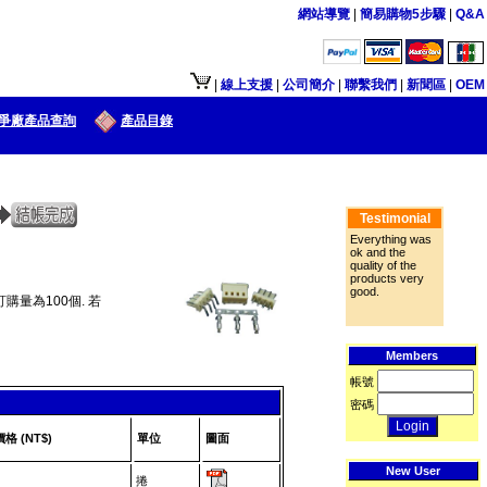
網站導覽
|
簡易購物5步驟
|
Q&A
接口供大陆地区客户使用.
|
線上支援
|
公司簡介
|
聯繫我們
|
新聞區
|
OEM
爭廠產品查詢
產品目錄
Testimonial
Everything was
ok and the
quality of the
products very
good.
購量為100個. 若
Members
帳號
密碼
價格 (NT$)
單位
圖面
New User
捲