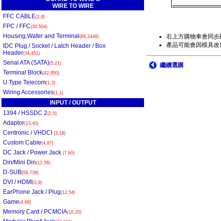
WIRE TO WIRE
FFC CABLE
(2,8)
FPC / FFC
(30,504)
Housing,Wafer and Terminal
右上方購物車會同步
(89,2448)
產品可能會因模具改良
IDC Plug / Socket / Latch Header / Box
Header
(34,451)
Serial ATA (SATA)
(5,21)
繼續選購
Terminal Block
(42,950)
U Type Telecom
(1,3)
Wiring Accessories
(1,1)
INPUT / OUTPUT
1394 / HSSDC 2
(2,5)
Adaptor
(13,40)
Centronic / VHDCI
(3,18)
Custom Cable
(4,87)
DC Jack / Power Jack
(7,60)
Din/Mini Din
(12,56)
D-SUB
(56,738)
DVI / HDMI
(3,9)
EarPhone Jack / Plug
(12,54)
Game
(4,68)
Memory Card / PCMCIA
(10,20)