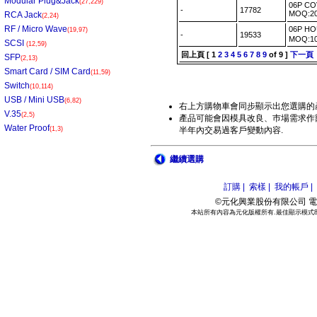
Modular Plug&Jack
(27,229)
06P C
-
17782
MOQ:2
RCA Jack
(2,24)
RF / Micro Wave
06P H
(19,97)
-
19533
MOQ:1
SCSI
(12,59)
回上頁
[
1
2
3
4
5
6
7
8
9
of 9 ]
下一頁
SFP
(2,13)
Smart Card / SIM Card
(11,59)
Switch
(10,114)
USB / Mini USB
(6,82)
右上方購物車會同步顯示出您選購的
V.35
(2,5)
產品可能會因模具改良、巿場需求作部
Water Proof
(1,3)
半年內交易過客戶變動內容.
繼續選購
訂購 |
索樣 |
我的帳戶 |
©元化興業股份有限公司 電話:886
本站所有內容為元化版權所有.最佳顯示模式800*6