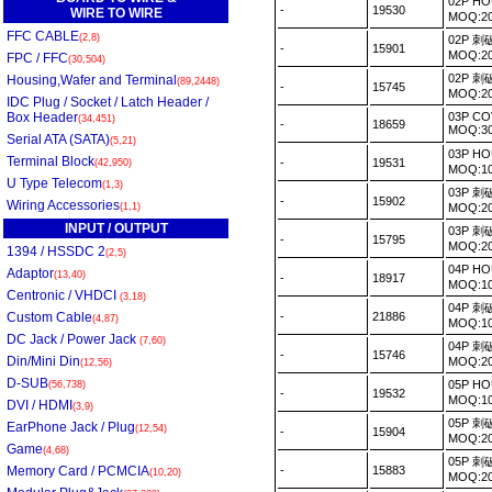
02P H
-
19530
WIRE TO WIRE
MOQ:2
FFC CABLE
(2,8)
02P 刺
-
15901
MOQ:2
FPC / FFC
(30,504)
02P 刺
Housing,Wafer and Terminal
(89,2448)
-
15745
MOQ:2
IDC Plug / Socket / Latch Header /
Box Header
03P C
(34,451)
-
18659
MOQ:3
Serial ATA (SATA)
(5,21)
03P H
Terminal Block
-
19531
(42,950)
MOQ:1
U Type Telecom
(1,3)
03P 刺
-
15902
Wiring Accessories
(1,1)
MOQ:2
INPUT / OUTPUT
03P 刺
-
15795
MOQ:2
1394 / HSSDC 2
(2,5)
04P H
Adaptor
(13,40)
-
18917
MOQ:1
Centronic / VHDCI
(3,18)
04P 刺
Custom Cable
-
21886
(4,87)
MOQ:1
DC Jack / Power Jack
(7,60)
04P 刺
-
15746
Din/Mini Din
MOQ:2
(12,56)
D-SUB
05P H
(56,738)
-
19532
MOQ:1
DVI / HDMI
(3,9)
05P 刺
EarPhone Jack / Plug
(12,54)
-
15904
MOQ:2
Game
(4,68)
05P 刺
Memory Card / PCMCIA
-
15883
(10,20)
MOQ:2