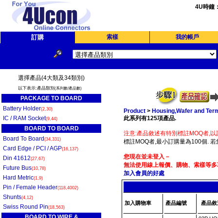
4U時鐘
訂購
索樣
我的帳戶
選擇產品(4大類及34類別)
以下表示:產品類別
(系列數/產品數)
PACKAGE TO BOARD
Battery Holder
(2,30)
Product
>
Housing,Wafer and Term
IC / RAM Socket
此系列有125項產品.
(9,44)
BOARD TO BOARD
注意:產品敘述有特別標註MOQ者,以
Board To Board
(34,331)
標註MOQ者,最小訂購量為100個. 
Card Edge / PCI / AGP
(16,137)
您現在並未登入－
Din 41612
(27,67)
無法使用線上報價、購物、索樣等多項
Future Bus
(10,78)
加入會員的好處
Hard Metric
(1,9)
Pin / Female Header
(118,4002)
Shunts
(4,12)
加入購物車
產品編號
產品敘
Swiss Round Pin
(18,563)
BOARD TO WIRE &