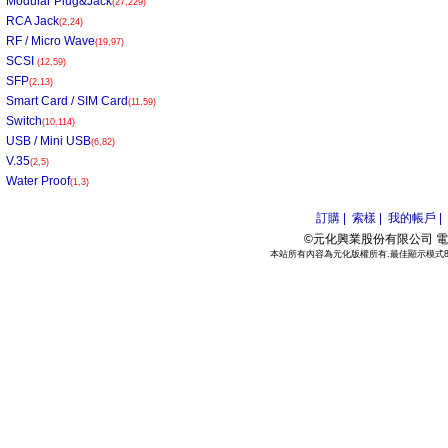
Modular Plug&Jack
(27,229)
RCA Jack
(2,24)
RF / Micro Wave
(19,97)
SCSI
(12,59)
SFP
(2,13)
Smart Card / SIM Card
(11,59)
Switch
(10,114)
USB / Mini USB
(6,82)
V.35
(2,5)
Water Proof
(1,3)
訂購 |
索樣 |
我的帳戶 |
©元化興業股份有限公司 電話:886
本站所有內容為元化版權所有.最佳顯示模式800*6