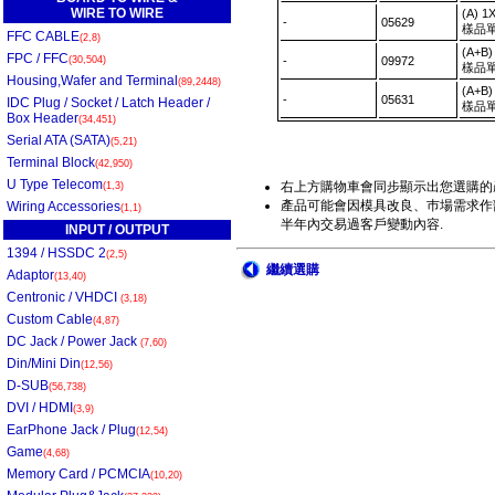
WIRE TO WIRE
(A) 
-
05629
樣品單
FFC CABLE
(2,8)
(A+B
FPC / FFC
(30,504)
-
09972
樣品單
Housing,Wafer and Terminal
(89,2448)
(A+B
-
05631
IDC Plug / Socket / Latch Header /
樣品單
Box Header
(34,451)
Serial ATA (SATA)
(5,21)
Terminal Block
(42,950)
U Type Telecom
右上方購物車會同步顯示出您選購的
(1,3)
產品可能會因模具改良、巿場需求作部
Wiring Accessories
(1,1)
半年內交易過客戶變動內容.
INPUT / OUTPUT
1394 / HSSDC 2
(2,5)
繼續選購
Adaptor
(13,40)
Centronic / VHDCI
(3,18)
Custom Cable
(4,87)
DC Jack / Power Jack
(7,60)
Din/Mini Din
(12,56)
D-SUB
(56,738)
DVI / HDMI
(3,9)
EarPhone Jack / Plug
(12,54)
Game
(4,68)
Memory Card / PCMCIA
(10,20)