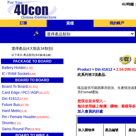
4U時鐘
訂購
索樣
我的帳戶
選擇產品(4大類及34類別)
以下表示:產品類別
(系列數/產品數)
PACKAGE TO BOARD
Battery Holder
(2,30)
Product
>
Din 41612
>
2.54 DIN 4
IC / RAM Socket
(9,44)
此系列有3項產品.
BOARD TO BOARD
Board To Board
(34,331)
樣品提供可能因庫存狀況、生產情況或製
另行email通知 .
Card Edge / PCI / AGP
(16,137)
Din 41612
(27,67)
您現在並未登入－
Future Bus
(10,78)
無法使用線上報價、購物、索樣等多項
Hard Metric
加入會員的好處
(1,9)
Pin / Female Header
(118,4002)
Shunts
(4,12)
Swiss Round Pin
(18,563)
加入購物車
產品編號
產品
BOARD TO WIRE &