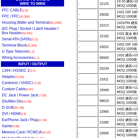
1X 03 總長=1
WIRE TO WIRE
-
22125
MOQ:1000個
FFC CABLE
(2,8)
1X01 DIP 18
-
20030
FPC / FFC
MOQ:1000個
(30,504)
Housing,Wafer and Terminal
1X01PIN 總長
(89,2448)
-
22213
MOQ:1000個
IDC Plug / Socket / Latch Header /
Box Header
(34,451)
1X02 鍍金 
-
22192
MOQ:1000個
Serial ATA (SATA)
(5,21)
1X02 DIP 18
Terminal Block
(42,950)
-
20031
MOQ:1000個
U Type Telecom
(1,3)
1X02 總長=10
Wiring Accessories
-
06563
(1,1)
MOQ:1000個
INPUT / OUTPUT
1X02 總長=11
-
20234
1394 / HSSDC 2
MOQ:1000個
(2,5)
Adaptor
1X02 總長=11
(13,40)
-
21811
MOQ:1000個
Centronic / VHDCI
(3,18)
1X02 總長=11.
Custom Cable
(4,87)
-
15948
MOQ:1000個
DC Jack / Power Jack
(7,60)
1X02 總長=12.
-
08619
Din/Mini Din
(12,56)
MOQ:1000個
D-SUB
(56,738)
1X02 總長=13
-
22960
DVI / HDMI
MOQ:1000個
(3,9)
EarPhone Jack / Plug
1X02 總長=18
(12,54)
-
21085
MOQ:1000個
Game
(4,68)
1X02 總長=28
Memory Card / PCMCIA
(10,20)
-
22606
MOQ:1000個