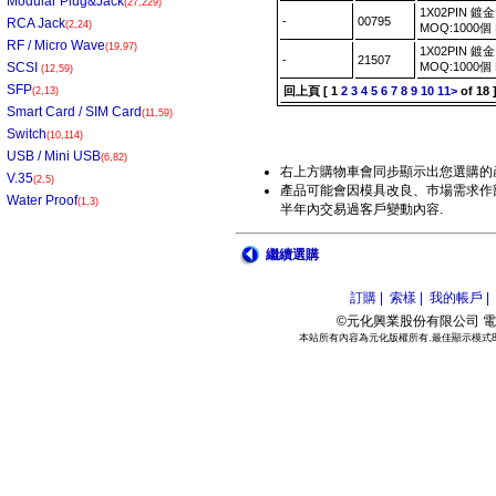
Modular Plug&Jack
(27,229)
1X02PIN 鍍
-
00795
RCA Jack
(2,24)
MOQ:1000個
RF / Micro Wave
(19,97)
1X02PIN 鍍金
-
21507
SCSI
MOQ:1000個
(12,59)
SFP
回上頁
[
1
2
3
4
5
6
7
8
9
10
11>
of 18 
(2,13)
Smart Card / SIM Card
(11,59)
Switch
(10,114)
USB / Mini USB
(6,82)
右上方購物車會同步顯示出您選購的
V.35
(2,5)
產品可能會因模具改良、巿場需求作部
Water Proof
(1,3)
半年內交易過客戶變動內容.
繼續選購
訂購 |
索樣 |
我的帳戶 |
©元化興業股份有限公司 電話:886
本站所有內容為元化版權所有.最佳顯示模式800*6