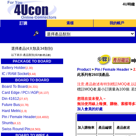
4U時鐘
訂購
索樣
我的帳戶
選擇產品(4大類及34類別)
以下表示:產品類別
(系列數/產品數)
PACKAGE TO BOARD
Battery Holder
(2,30)
Product
>
Pin / Female Header
>
2
IC / RAM Socket
(9,44)
此系列有260項產品.
BOARD TO BOARD
注意:產品敘述有特別標註MOQ者,以
Board To Board
(34,331)
標註MOQ者,最小訂購量為100個. 
Card Edge / PCI / AGP
(16,137)
Din 41612
您現在並未登入－
(27,67)
無法使用線上報價、購物、索樣等多項
Future Bus
(10,78)
加入會員的好處
Hard Metric
(1,9)
Pin / Female Header
(118,4002)
Shunts
(4,12)
加入購物車
產品編號
產品敘述
Swiss Round Pin
(18,563)
BOARD TO WIRE &