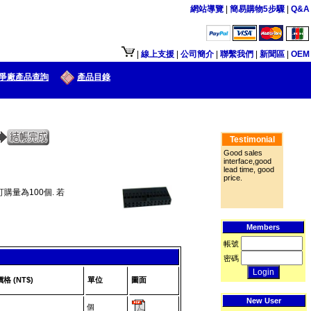
網站導覽
|
簡易購物5步驟
|
Q&A
接口供大陆地区客户使用.
|
線上支援
|
公司簡介
|
聯繫我們
|
新聞區
|
OEM
爭廠產品查詢
產品目錄
Testimonial
Good sales
interface,good
lead time, good
price.
購量為100個. 若
Members
帳號
密碼
價格 (NT$)
單位
圖面
New User
個