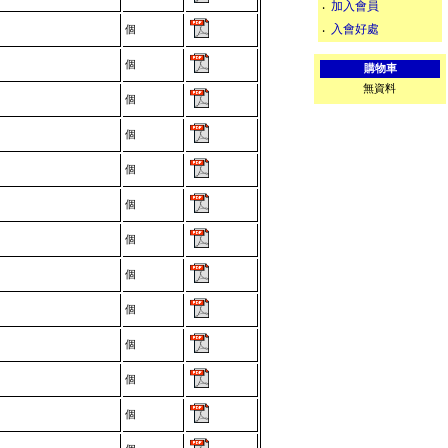
加入會員
‧
入會好處
個
‧
個
購物車
無資料
個
個
個
個
個
個
個
個
個
個