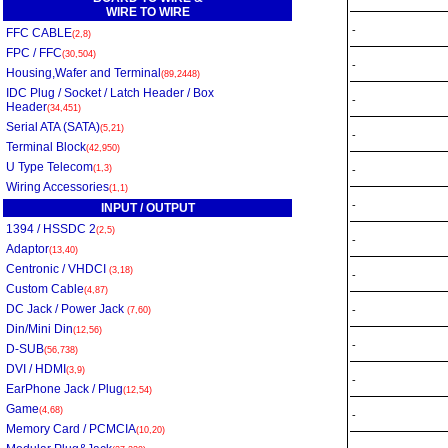
WIRE TO WIRE
-
FFC CABLE
(2,8)
FPC / FFC
(30,504)
-
Housing,Wafer and Terminal
(89,2448)
IDC Plug / Socket / Latch Header / Box
-
Header
(34,451)
Serial ATA (SATA)
(5,21)
-
Terminal Block
(42,950)
U Type Telecom
(1,3)
-
Wiring Accessories
(1,1)
-
INPUT / OUTPUT
1394 / HSSDC 2
(2,5)
-
Adaptor
(13,40)
Centronic / VHDCI
(3,18)
-
Custom Cable
(4,87)
DC Jack / Power Jack
-
(7,60)
Din/Mini Din
(12,56)
-
D-SUB
(56,738)
DVI / HDMI
(3,9)
-
EarPhone Jack / Plug
(12,54)
Game
(4,68)
-
Memory Card / PCMCIA
(10,20)