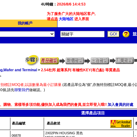
4U時鐘：
2026/8/6 14:4:53
为了服务广大的大陆地区客户,我们4Ucon新增了简体版
请点选
大陆地区
进入界面
我的帳戶
競
g,Wafer and Terminal
>
2.54杜邦 超薄系列 有極性KEY(有凸點) 等質產品
.
別標註MOQ者,以該數量為最小訂購量.
(若產品單位為“個”,亦無特別標註MOQ者,最小訂
0個,請先
聯繫我們
做確認。)
、購物、索樣等多項功能,儘快加入成為我們的會員,並立即登入哦!!
加入會員的好處
選擇產品項目
產品編號
產品敘述
2X02PIN HOUSING 黑色
06878
-