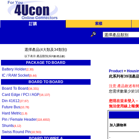
訂購
索樣
選擇產品(4大類及34類別)
以下表示:產品類別
(系列數/產品數)
PACKAGE TO BOARD
Battery Holder
(2,30)
Product
>
Housin
IC / RAM Socket
(9,44)
此系列有39項產品
BOARD TO BOARD
注意:產品敘述有特
Board To Board
(34,331)
您需求數量少於10
Card Edge / PCI / AGP
(16,137)
Din 41612
您現在並未登入－
(27,67)
無法使用線上報價
Future Bus
(10,78)
Hard Metric
(1,9)
Pin / Female Header
(118,4002)
加入購物車
Shunts
(4,12)
Swiss Round Pin
(18,563)
-
BOARD TO WIRE &