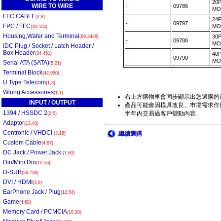
20
WIRE TO WIRE
-
09786
MO
FFC CABLE
(2,8)
24
-
09797
FPC / FFC
MO
(30,504)
Housing,Wafer and Terminal
30
(89,2448)
-
09788
MO
IDC Plug / Socket / Latch Header /
Box Header
(34,451)
40
-
09790
MO
Serial ATA (SATA)
(5,21)
Terminal Block
(42,950)
U Type Telecom
(1,3)
Wiring Accessories
(1,1)
右上方購物車會同步顯示出您選購的
INPUT / OUTPUT
產品可能會因模具改良、巿場需求作部
1394 / HSSDC 2
半年內交易過客戶變動內容.
(2,5)
Adaptor
(13,40)
Centronic / VHDCI
繼續選購
(3,18)
Custom Cable
(4,87)
DC Jack / Power Jack
(7,60)
Din/Mini Din
(12,56)
D-SUB
(56,738)
DVI / HDMI
(3,9)
EarPhone Jack / Plug
(12,54)
Game
(4,68)
Memory Card / PCMCIA
(10,20)