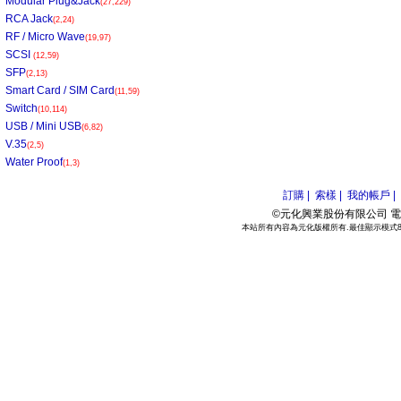
Modular Plug&Jack
(27,229)
RCA Jack
(2,24)
RF / Micro Wave
(19,97)
SCSI
(12,59)
SFP
(2,13)
Smart Card / SIM Card
(11,59)
Switch
(10,114)
USB / Mini USB
(6,82)
V.35
(2,5)
Water Proof
(1,3)
訂購 |
索樣 |
我的帳戶 |
©元化興業股份有限公司 電話:886
本站所有內容為元化版權所有.最佳顯示模式800*6