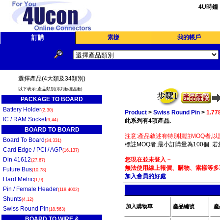
4U時鐘
訂購
索樣
我的帳戶
選擇產品(4大類及34類別)
以下表示:產品類別
(系列數/產品數)
PACKAGE TO BOARD
Battery Holder
(2,30)
Product
>
Swiss Round Pin
>
1.7
IC / RAM Socket
(9,44)
此系列有4項產品.
BOARD TO BOARD
注意:產品敘述有特別標註MOQ者,以
Board To Board
(34,331)
標註MOQ者,最小訂購量為100個. 
Card Edge / PCI / AGP
(16,137)
Din 41612
您現在並未登入－
(27,67)
無法使用線上報價、購物、索樣等多項
Future Bus
(10,78)
加入會員的好處
Hard Metric
(1,9)
Pin / Female Header
(118,4002)
Shunts
(4,12)
加入購物車
產品編號
產
Swiss Round Pin
(18,563)
BOARD TO WIRE &