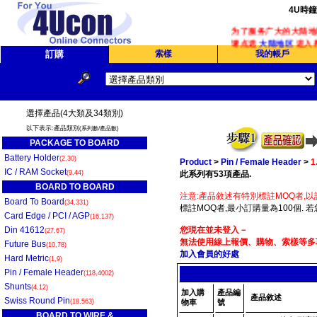
4U時
为了服务广大的大陆地区
请点选
大陆地区
进入界
訂購
索樣
我的帳戶
選擇產品(4大類及34類別)
以下表示:產品類別
(系列數/產品數)
PACKAGE TO BOARD
Battery Holder
(2,30)
Product
>
Pin / Female Header
>
1
IC / RAM Socket
(9,44)
此系列有53項產品.
BOARD TO BOARD
注意:產品敘述有特別標註MOQ者,以
Board To Board
(34,331)
標註MOQ者,最小訂購量為100個. 
Card Edge / PCI / AGP
(16,137)
Din 41612
您現在並未登入－
(27,67)
無法使用線上報價、購物、索樣等多項
Future Bus
(10,78)
加入會員的好處
Hard Metric
(1,9)
Pin / Female Header
(118,4002)
Shunts
(4,12)
加入購
產品編
產品敘述
Swiss Round Pin
(18,563)
物車
號
BOARD TO WIRE &