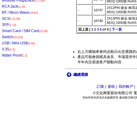
Modular Plug&Jack
(27,229)
MOQ:1000個 RoH
RCA Jack
(2,24)
2X12PIN 鍍金 耐高
-
16747
MOQ:1000個 RoH
RF / Micro Wave
(19,97)
SCSI
2X13PIN 鍍金 耐高
(12,59)
-
16748
MOQ:1000個 RoH
SFP
(2,13)
回上頁
[
1
2
3
4
of 4 ]
下一頁
Smart Card / SIM Card
(11,59)
Switch
(10,114)
USB / Mini USB
(6,82)
V.35
(2,5)
右上方購物車會同步顯示出您選購的
Water Proof
(1,3)
產品可能會因模具改良、巿場需求作部
半年內交易過客戶變動內容.
繼續選購
訂購 |
索樣 |
我的帳戶 |
©元化興業股份有限公司 電話:886
本站所有內容為元化版權所有.最佳顯示模式800*6