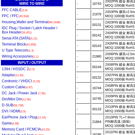
2X02PIN 鍍金 耐高
WIRE TO WIRE
-
16743
MOQ:1000個 RoH
FFC CABLE
(2,8)
2X03PIN 膠高=2.5m
-
21979
FPC / FFC
MOQ:1000個 RoH
(30,504)
Housing,Wafer and Terminal
2X03PIN 鍍金 耐高
(89,2448)
-
00131
MOQ:1000個 RoH
IDC Plug / Socket / Latch Header /
Box Header
(34,451)
2X04PIN 鍍金 耐高
-
00142
MOQ:1000個 RoH
Serial ATA (SATA)
(5,21)
2X05PIN 鍍金 耐高
Terminal Block
(42,950)
-
00143
MOQ:1000個 RoH
U Type Telecom
(1,3)
2X06PIN 膠高=2.5m
Wiring Accessories
-
21980
(1,1)
MOQ:1000個 RoH
INPUT / OUTPUT
2X06PIN 鍍金 耐高
-
00144
1394 / HSSDC 2
MOQ:1000個 RoH
(2,5)
Adaptor
2X07PIN 鍍金 耐高
(13,40)
-
00132
MOQ:1000個 RoH
Centronic / VHDCI
(3,18)
2X08PIN 鍍金 耐高
Custom Cable
(4,87)
-
16744
MOQ:1000個 RoH
DC Jack / Power Jack
(7,60)
2X09PIN 鍍金 耐高
-
16745
Din/Mini Din
(12,56)
MOQ:1000個 RoH
D-SUB
(56,738)
2X10PIN 鍍金 耐高
-
00133
DVI / HDMI
MOQ:1000個 RoH
(3,9)
EarPhone Jack / Plug
2X10PIN TL=7.8mm 
(12,54)
PIN耐高溫 (袋裝)
-
21864
Game
(4,68)
MOQ:1000個 RoH
Memory Card / PCMCIA
(10,20)
2X11PIN 鍍金 耐高
-
16746