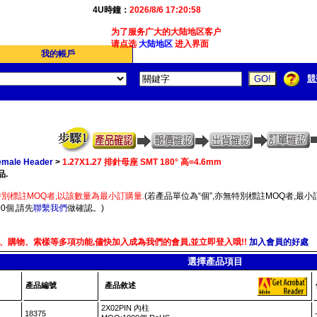
4U時鐘：
2026/8/6 17:20:58
为了服务广大的大陆地区客户,我们4Ucon新增了简体版
请点选
大陆地区
进入界面
我的帳戶
競
Female Header
>
1.27X1.27 排針母座 SMT 180° 高=4.6mm
品.
別標註MOQ者,以該數量為最小訂購量.
(若產品單位為“個”,亦無特別標註MOQ者,最小訂
0個,請先
聯繫我們
做確認。)
、購物、索樣等多項功能,儘快加入成為我們的會員,並立即登入哦!!
加入會員的好處
選擇產品項目
產品編號
產品敘述
2X02PIN 內柱
18375