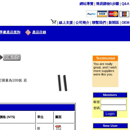
網站導覽
|
簡易購物5步驟
|
Q&A
接口供大陆地区客户使用.
|
線上支援
|
公司簡介
|
聯繫我們
|
新聞區
|
OEM
爭廠產品查詢
產品目錄
Testimonial
You are really
great, and I wish
more suppliers
were like you.
購量為100個. 若
Members
帳號
密碼
價格 (NT$)
單位
圖面
New User
個
-