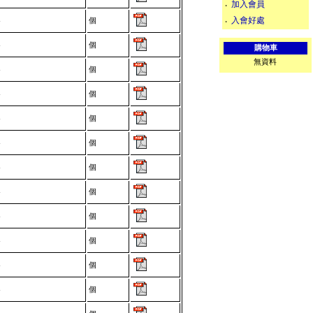
加入會員
‧
入會好處
個
‧
-
個
-
購物車
無資料
個
-
個
-
個
-
個
-
個
-
個
-
個
-
個
-
個
-
個
-