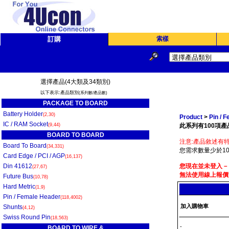
訂購
索樣
選擇產品(4大類及34類別)
以下表示:產品類別
(系列數/產品數)
PACKAGE TO BOARD
Battery Holder
(2,30)
Product
>
Pin / 
IC / RAM Socket
(9,44)
此系列有100項產
BOARD TO BOARD
注意:產品敘述有特
Board To Board
(34,331)
您需求數量少於10
Card Edge / PCI / AGP
(16,137)
Din 41612
您現在並未登入－
(27,67)
無法使用線上報價
Future Bus
(10,78)
Hard Metric
(1,9)
Pin / Female Header
(118,4002)
加入購物車
Shunts
(4,12)
Swiss Round Pin
(18,563)
-
BOARD TO WIRE &