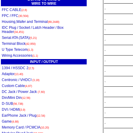
WIRE TO WIRE
-
FFC CABLE
(2,8)
FPC / FFC
(30,504)
-
Housing,Wafer and Terminal
(89,2448)
IDC Plug / Socket / Latch Header / Box
-
Header
(34,451)
Serial ATA (SATA)
(5,21)
-
Terminal Block
(42,950)
U Type Telecom
(1,3)
-
Wiring Accessories
(1,1)
-
INPUT / OUTPUT
1394 / HSSDC 2
(2,5)
-
Adaptor
(13,40)
Centronic / VHDCI
(3,18)
-
Custom Cable
(4,87)
DC Jack / Power Jack
-
(7,60)
Din/Mini Din
(12,56)
-
D-SUB
(56,738)
DVI / HDMI
(3,9)
-
EarPhone Jack / Plug
(12,54)
Game
(4,68)
-
Memory Card / PCMCIA
(10,20)